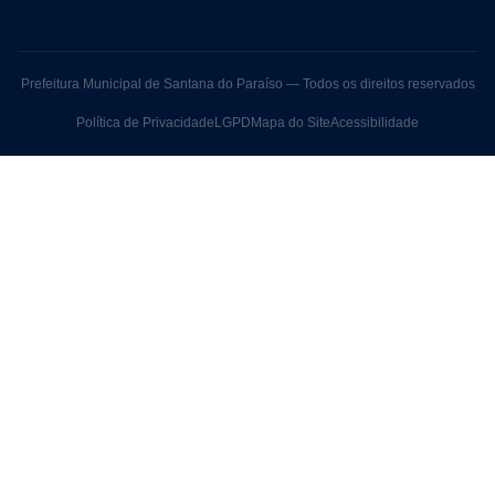
Prefeitura Municipal de Santana do Paraíso — Todos os direitos reservados
Política de Privacidade
LGPD
Mapa do Site
Acessibilidade