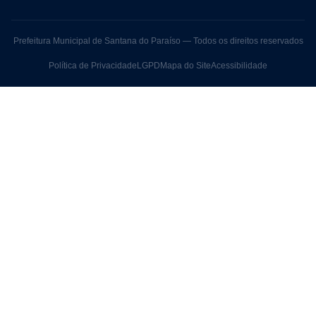
Prefeitura Municipal de Santana do Paraíso — Todos os direitos reservados
Política de Privacidade
LGPD
Mapa do Site
Acessibilidade