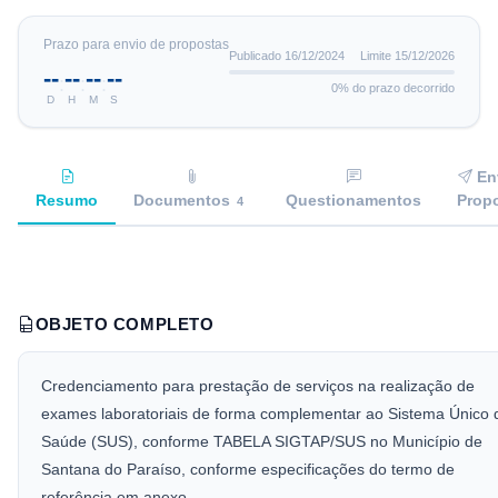
Prazo para envio de propostas
Publicado
16/12/2024
Limite
15/12/2026
--
--
--
--
:
:
:
0
% do prazo decorrido
D
H
M
S
En
Resumo
Documentos
Questionamentos
Prop
4
OBJETO COMPLETO
Credenciamento para prestação de serviços na realização de
exames laboratoriais de forma complementar ao Sistema Único 
Saúde (SUS), conforme TABELA SIGTAP/SUS no Município de
Santana do Paraíso, conforme especificações do termo de
referência em anexo.