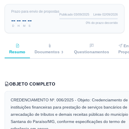
Prazo para envio de propostas
Publicado
03/09/2025
Limite
02/09/2026
--
--
--
--
:
:
:
0
% do prazo decorrido
D
H
M
S
En
Resumo
Documentos
Questionamentos
Prop
3
OBJETO COMPLETO
CREDENCIAMENTO Nº. 006/2025 - Objeto: Credenciamento de
instituições financeiras para prestação de serviços bancários de
arrecadação de tributos e demais receitas públicas do município
Santana do Paraíso/MG, conforme especificações do termo de
referência em anexo.