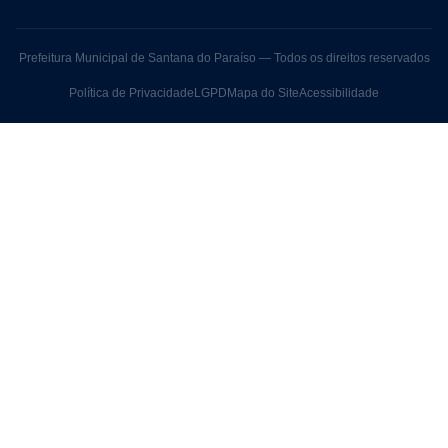
Prefeitura Municipal de Santana do Paraíso — Todos os direitos reservados
Política de Privacidade
LGPD
Mapa do Site
Acessibilidade