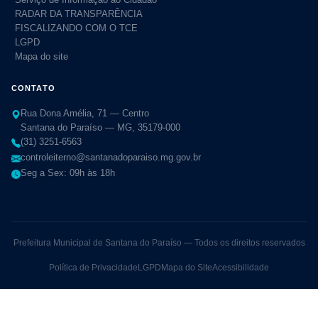
RADAR DA TRANSPARÊNCIA
FISCALIZANDO COM O TCE
LGPD
Mapa do site
CONTATO
Rua Dona Amélia, 71 — Centro
Santana do Paraíso — MG, 35179-000
(31) 3251-6563
controleiterno@santanadoparaiso.mg.gov.br
Seg a Sex: 09h às 18h
Prefeitura Municipal de Santana do Paraíso — Todos os direitos reservados
Política de Privacidade
LGPD
Mapa do Site
Acessibilidade