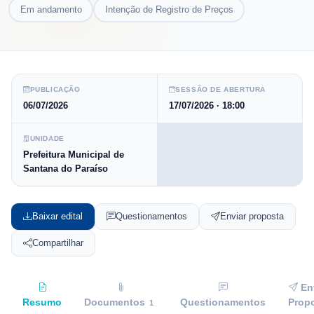
Em andamento
Intenção de Registro de Preços
PUBLICAÇÃO
SESSÃO DE ABERTURA
06/07/2026
17/07/2026
· 18:00
UNIDADE
Prefeitura Municipal de
Santana do Paraíso
Baixar edital
Questionamentos
Enviar proposta
Compartilhar
En
Resumo
Documentos
Questionamentos
Prop
1