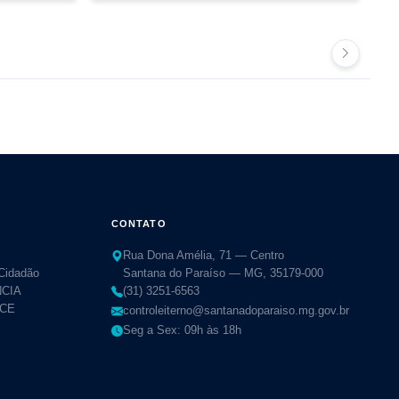
CONTATO
Rua Dona Amélia, 71 — Centro
 Cidadão
Santana do Paraíso — MG, 35179-000
CIA
(31) 3251-6563
TCE
controleiterno@santanadoparaiso.mg.gov.br
Seg a Sex: 09h às 18h