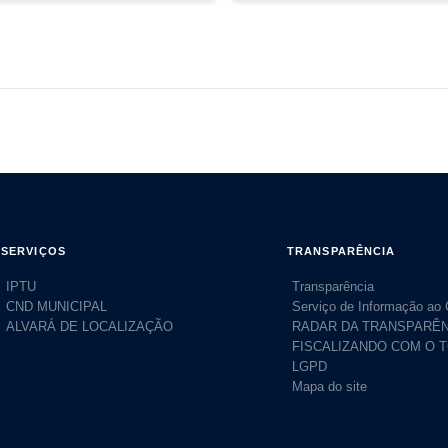
SERVIÇOS
TRANSPARÊNCIA
IPTU
Transparência
CND MUNICIPAL
Serviço de Informação ao
ALVARÁ DE LOCALIZAÇÃO
RADAR DA TRANSPARÊN
FISCALIZANDO COM O 
LGPD
Mapa do site