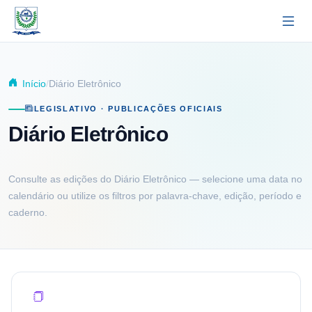
Pular para o conteúdo principal
Início
Diário Eletrônico
LEGISLATIVO · PUBLICAÇÕES OFICIAIS
Diário Eletrônico
Consulte as edições do Diário Eletrônico — selecione uma data no
calendário ou utilize os filtros por palavra-chave, edição, período e
caderno.