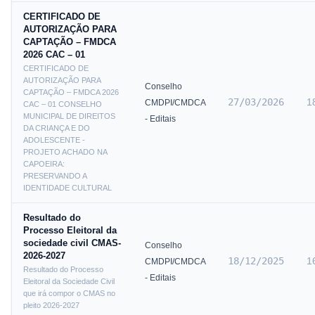
CERTIFICADO DE
AUTORIZAÇÃO PARA
CAPTAÇÃO – FMDCA
2026 CAC – 01
CERTIFICADO DE
AUTORIZAÇÃO PARA
Conselho
CAPTAÇÃO – FMDCA 2026
27/03/2026
1
CMDPI/CMDCA
CAC – 01 CONSELHO
MUNICIPAL DE DIREITOS
- Editais
DA CRIANÇA E DO
ADOLESCENTE -
PROJETO ACHADO NA
CAPOEIRA:
PRESERVANDO A
IDENTIDADE CULTURAL
Resultado do
Processo Eleitoral da
sociedade civil CMAS-
Conselho
2026-2027
18/12/2025
1
CMDPI/CMDCA
Resultado do Processo
- Editais
Eleitoral da Sociedade Civil
que irá compor o CMAS no
pleito 2026-2027