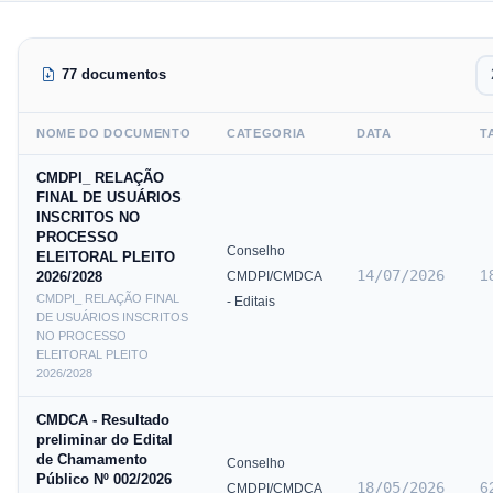
77 documentos
NOME DO DOCUMENTO
CATEGORIA
DATA
T
CMDPI_ RELAÇÃO
FINAL DE USUÁRIOS
INSCRITOS NO
PROCESSO
Conselho
ELEITORAL PLEITO
14/07/2026
1
2026/2028
CMDPI/CMDCA
CMDPI_ RELAÇÃO FINAL
- Editais
DE USUÁRIOS INSCRITOS
NO PROCESSO
ELEITORAL PLEITO
2026/2028
CMDCA - Resultado
preliminar do Edital
de Chamamento
Conselho
Público Nº 002/2026
18/05/2026
6
CMDPI/CMDCA