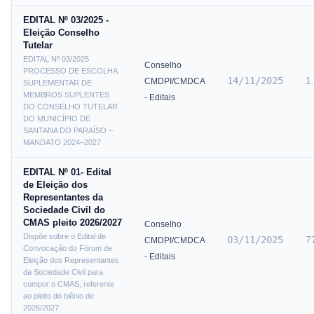
EDITAL Nº 03/2025 -
Eleição Conselho
Tutelar
EDITAL Nº 03/2025
Conselho
PROCESSO DE ESCOLHA
14/11/2025
1
CMDPI/CMDCA
SUPLEMENTAR DE
MEMBROS SUPLENTES
- Editais
DO CONSELHO TUTELAR
DO MUNICÍPIO DE
SANTANA DO PARAÍSO –
MANDATO 2024–2027
EDITAL Nº 01- Edital
de Eleição dos
Representantes da
Sociedade Civil do
CMAS pleito 2026/2027
Conselho
Dispõe sobre o Edital de
03/11/2025
7
CMDPI/CMDCA
Convocação do Fórum de
- Editais
Eleição dos Representantes
da Sociedade Civil para
compor o CMAS, referente
ao pleito do biênio de
2026/2027.