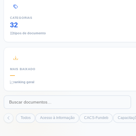
CATEGORIAS
32
tipos de documento
MAIS BAIXADO
—
ranking geral
Todos
Acesso à Informação
CACS-Fundeb
Capacitaçõ