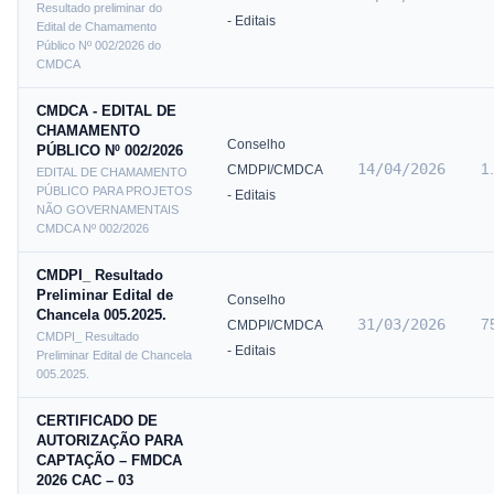
Resultado preliminar do
- Editais
Edital de Chamamento
Público Nº 002/2026 do
CMDCA
CMDCA - EDITAL DE
CHAMAMENTO
Conselho
PÚBLICO Nº 002/2026
14/04/2026
1
CMDPI/CMDCA
EDITAL DE CHAMAMENTO
PÚBLICO PARA PROJETOS
- Editais
NÃO GOVERNAMENTAIS
CMDCA Nº 002/2026
CMDPI_ Resultado
Preliminar Edital de
Conselho
Chancela 005.2025.
31/03/2026
7
CMDPI/CMDCA
CMDPI_ Resultado
- Editais
Preliminar Edital de Chancela
005.2025.
CERTIFICADO DE
AUTORIZAÇÃO PARA
CAPTAÇÃO – FMDCA
2026 CAC – 03