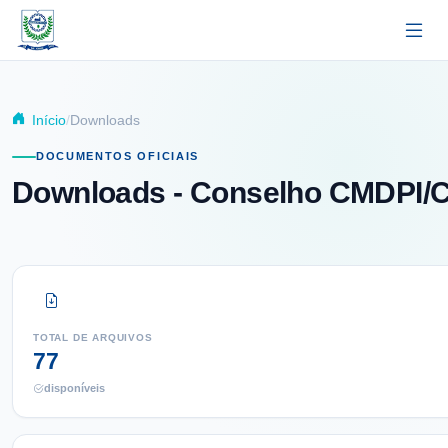
Pular para o conteúdo principal
Início
Downloads
DOCUMENTOS OFICIAIS
Downloads
- Conselho CMDPI/C
TOTAL DE ARQUIVOS
77
disponíveis