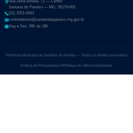
Rua Dona Amélia, 71 — Centro
Santana do Paraíso — MG, 35179-000
(31) 3251-6563
controleiterno@santanadoparaiso.mg.gov.br
Seg a Sex: 09h às 18h
Prefeitura Municipal de Santana do Paraíso — Todos os direitos reservados
Política de Privacidade
LGPD
Mapa do Site
Acessibilidade