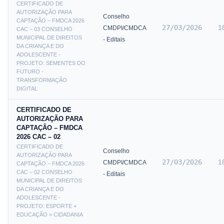
CERTIFICADO DE
AUTORIZAÇÃO PARA
Conselho
CAPTAÇÃO – FMDCA 2026
27/03/2026
1
CMDPI/CMDCA
CAC – 03 CONSELHO
MUNICIPAL DE DIREITOS
- Editais
DA CRIANÇA E DO
ADOLESCENTE -
PROJETO: SEMENTES DO
FUTURO -
TRANSFORMAÇÃO
DIGITAL
CERTIFICADO DE
AUTORIZAÇÃO PARA
CAPTAÇÃO – FMDCA
2026 CAC – 02
CERTIFICADO DE
Conselho
AUTORIZAÇÃO PARA
27/03/2026
1
CMDPI/CMDCA
CAPTAÇÃO – FMDCA 2026
CAC – 02 CONSELHO
- Editais
MUNICIPAL DE DIREITOS
DA CRIANÇA E DO
ADOLESCENTE -
PROJETO: ESPORTE +
EDUCAÇÃO = CIDADANIA