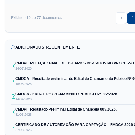
Exibindo
10
de
77
documento
s
‹
1
Previo
(
ADICIONADOS RECENTEMENTE
CMDPI_ RELAÇÃO FINAL DE USUÁRIOS INSCRITOS NO PROCESSO E
14/07/2026
CMDCA - Resultado preliminar do Edital de Chamamento Público Nº 
18/05/2026
CMDCA - EDITAL DE CHAMAMENTO PÚBLICO Nº 002/2026
14/04/2026
CMDPI_ Resultado Preliminar Edital de Chancela 005.2025.
31/03/2026
CERTIFICADO DE AUTORIZAÇÃO PARA CAPTAÇÃO – FMDCA 2026 C
27/03/2026