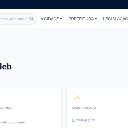
A CIDADE
PREFEITURA
LEGISLAÇÃ
deb
GORIAS
MAIS BAIXADO
—
ranking geral
os de documento