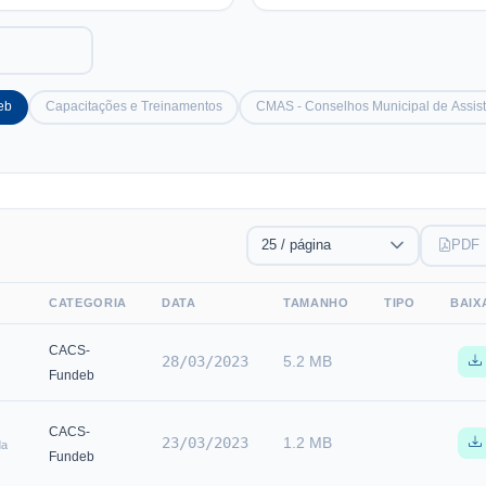
eb
Capacitações e Treinamentos
CMAS - Conselhos Municipal de Assist
PDF
CATEGORIA
DATA
TAMANHO
TIPO
BAIX
CACS-
28/03/2023
5.2 MB
Fundeb
CACS-
23/03/2023
1.2 MB
da
Fundeb