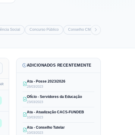
ência Social
Concurso Público
Conselho CMDPI/CMDCA - Outros
ADICIONADOS RECENTEMENTE
Ata - Posse 2023/2026
AR
28/03/2023
Ofício - Servidores da Educação
23/03/2023
Ata - Atualização CACS-FUNDEB
10/03/2023
Ata - Conselho Tutelar
10/03/2023