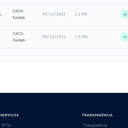
CACS-
09/12/2022
1.2 MB
da
Fundeb
CACS-
09/12/2022
1.9 MB
Fundeb
SERVIÇOS
TRANSPARÊNCIA
IPTU
Transparência