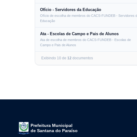
Ofício - Servidores da Educação
Ofício de escolha de membros do CACS-FUNDEB - Servidores 
Educação
Ata - Escolas de Campo e Pais de Alunos
Ata de escolha de membros do CACS-FUNDEB - Escolas de
Campo e Pais de Alunos
Exibindo
10
de
12
documento
s
Prefeitura Municipal
de Santana do Paraíso