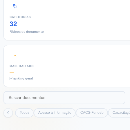
CATEGORIAS
32
tipos de documento
MAIS BAIXADO
—
ranking geral
Todos
Acesso à Informação
CACS-Fundeb
Capacitaçõ