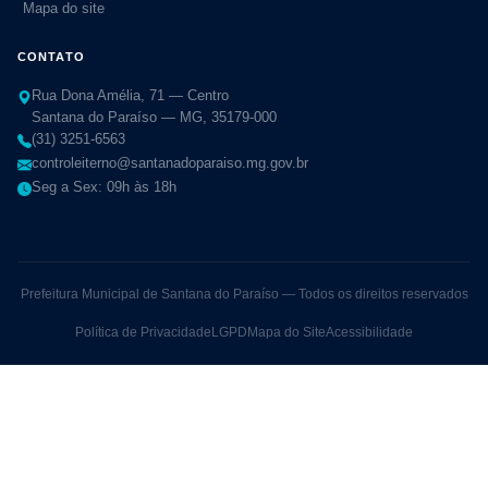
Mapa do site
CONTATO
Rua Dona Amélia, 71 — Centro
Santana do Paraíso — MG, 35179-000
(31) 3251-6563
controleiterno@santanadoparaiso.mg.gov.br
Seg a Sex: 09h às 18h
Prefeitura Municipal de Santana do Paraíso — Todos os direitos reservados
Política de Privacidade
LGPD
Mapa do Site
Acessibilidade