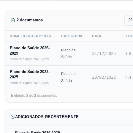
2 documentos
NOME DO DOCUMENTO
CATEGORIA
DATA
TAM
Plano de Saúde 2026-
Plano de
2029
31/12/2025
1.8
Saúde
Plano de Saúde 2026-2029
Plano de Saúde 2022-
Plano de
2025
20/02/2022
4.4
Saúde
Plano de Saúde 2022-2025
Exibindo
2
de
2
documento
s
ADICIONADOS RECENTEMENTE
Plano de Saúde 2026-2029