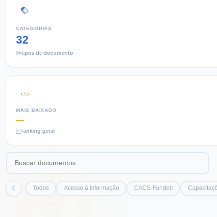
CATEGORIAS
32
tipos de documento
MAIS BAIXADO
—
ranking geral
Todos
Acesso à Informação
CACS-Fundeb
Capacitaçõ