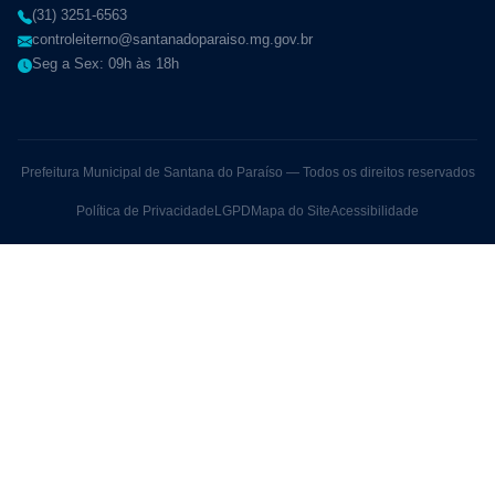
(31) 3251-6563
controleiterno@santanadoparaiso.mg.gov.br
Seg a Sex: 09h às 18h
Prefeitura Municipal de Santana do Paraíso — Todos os direitos reservados
Política de Privacidade
LGPD
Mapa do Site
Acessibilidade