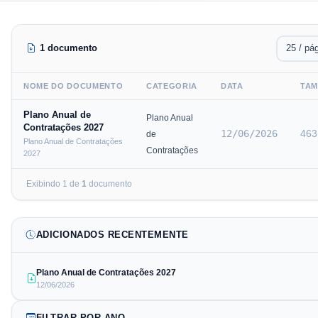
1 documento
NOME DO DOCUMENTO
CATEGORIA
DATA
TA
Plano Anual de
Plano Anual
Contratações 2027
12/06/2026
463
de
Plano Anual de Contratações
Contratações
2027
Exibindo
1
de
1
documento
ADICIONADOS RECENTEMENTE
Plano Anual de Contratações 2027
12/06/2026
FILTRAR POR ANO