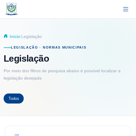
Pular para o conteúdo principal
Início
Legislação
LEGISLAÇÃO · NORMAS MUNICIPAIS
Legislação
Por meio dos filtros de pesquisa abaixo é possível localizar a
legislação desejada
Todos