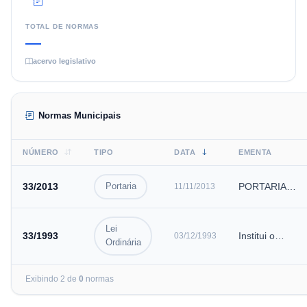
TOTAL DE NORMAS
—
acervo legislativo
Normas Municipais
NÚMERO
TIPO
DATA
EMENTA
33
/
2013
PORTARIA
Portaria
11/11/2013
Nº033, DE 11
DE
Lei
NOVEMBRO
33
/
1993
Institui o
03/12/1993
Ordinária
DE 1993
conselho
EXONERA
municipal de
Exibindo
2
de
0
normas
FUNCIONÁRIA
saúde
VERA LÚCIA