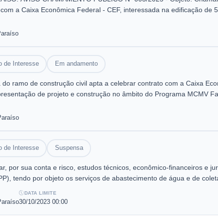
o com a Caixa Econômica Federal - CEF, interessada na edificação de 5
do programa MCMV Faixa 1 - FAR, nos termos da portaria MCID nº. 47,
 do Paraíso/MG. Abertura dia 19/11/2025 às 10h. Paula Silva Araújo C
Paraíso
mo e Cultura. Santana do Paraíso, 15/10/2025.
 de Interesse
Em andamento
o ramo de construção civil apta a celebrar contrato com a Caixa Econ
apresentação de projeto e construção no âmbito do Programa MCMV Faix
o/MG.
Paraíso
 de Interesse
Suspensa
, por sua conta e risco, estudos técnicos, econômico-financeiros e jur
P), tendo por objeto os serviços de abastecimento de água e de coleta
niversalização em prazo compatível com os investimentos e com a ca
DATA LIMITE
Paraíso
30/10/2023 00:00
gua e esgotamento sanitário; c) Definição de Plano de metas e de Inve