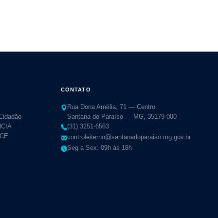
teressados poderão
CONTATO
Rua Dona Amélia, 71 — Centro
 Cidadão
Santana do Paraíso — MG, 35179-000
CIA
(31) 3251-6563
TCE
controleiterno@santanadoparaiso.mg.gov.br
Seg a Sex: 09h às 18h