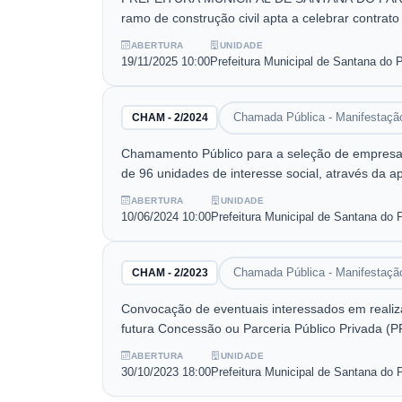
ramo de construção civil apta a celebrar contrat
apresentação de projeto e construção no âmbito 
ABERTURA
UNIDADE
famílias de baixa renda do município de Santana
19/11/2025
10:00
Prefeitura Municipal de Santana do 
Planejamento, Desenvolvimento Econômico, Turis
Chamada Pública - Manifestação
CHAM - 2/2024
Chamamento Público para a seleção de empresa d
de 96 unidades de interesse social, através da 
baixa renda do Município de Santana do Paraís
ABERTURA
UNIDADE
10/06/2024
10:00
Prefeitura Municipal de Santana do 
Chamada Pública - Manifestação
CHAM - 2/2023
Convocação de eventuais interessados em realizar
futura Concessão ou Parceria Público Privada (PP
âmbito do Município, de forma a promover sua u
ABERTURA
UNIDADE
escopo abaixo: a) Modelagem institucional, indicando as relações contratuais legais, atribuições e responsabilidades dos entes envolvidos; b) Diagnóstico técnico dos
30/10/2023
18:00
Prefeitura Municipal de Santana do 
sistemas e serviço público de abastecimento de á