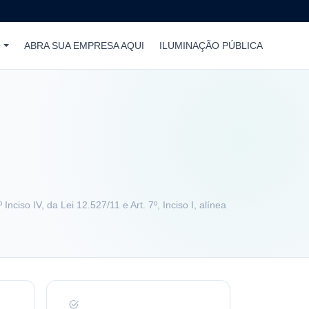
O
ABRA SUA EMPRESA AQUI
ILUMINAÇÃO PÚBLICA
Inciso IV, da Lei 12.527/11 e Art. 7º, Inciso I, alínea