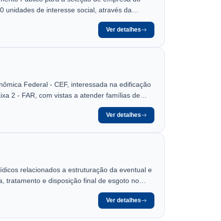
0 unidades de interesse social, através da
 de 17 de janeiro de 2025, com vistas a atender
Ver detalhes
unha, Secretária Municipal de Governo,
ômica Federal - CEF, interessada na edificação
a 2 - FAR, com vistas a atender famílias de
Ver detalhes
ídicos relacionados a estruturação da eventual e
, tratamento e disposição final de esgoto no
pacidade de pagamento dos usuários, conforme
Ver detalhes
stimentos para o período de 35 (trinta e cinco)