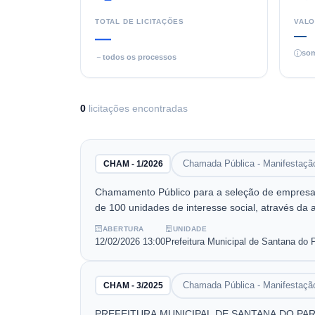
TOTAL DE LICITAÇÕES
VALO
—
—
som
todos os processos
0
licitaç
ões
encontrada
s
Chamada Pública - Manifestação
CHAM - 1/2026
Chamamento Público para a seleção de empresa d
de 100 unidades de interesse social, através da
atingidas pelas obras do PAC II, no Município d
ABERTURA
UNIDADE
12/02/2026
13:00
Prefeitura Municipal de Santana do 
Chamada Pública - Manifestação
CHAM - 3/2025
PREFEITURA MUNICIPAL DE SANTANA DO PARAÍS