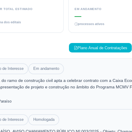
R TOTAL ESTIMADO
EM ANDAMENTO
—
a dos editais
processos ativos
Plano Anual de Contratações
 de Interesse
Em andamento
o ramo de construção civil apta a celebrar contrato com a Caixa Econ
 apresentação de projeto e construção no âmbito do Programa MCMV Fa
e Santana do Paraíso/MG.
Paraíso
 de Interesse
Homologada
O. AVISO CHAMAMENTO PÚBLICO Nº 003/2025 - Objeto: Chamament