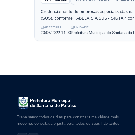
Credenciamento de empresas especializadas na 
(SUS), conforme TABELA SIA/SUS - SIGTAP, confo
documento até 20/06/2022 às 13:59 horas.
ABERTURA
UNIDADE
20/06/2022
14:00
Prefeitura Municipal de Santana do 
Prefeitura Municipal
de Santana do Paraíso
Trabalhando todos os dias para construir uma cidade mais
moderna, conectada e justa para todos os seus habitantes.