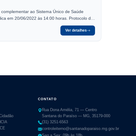
ma complementar ao Sistema Único de Saúde
ica em 20/06/2022 às 14:00 horas. Protocolo de
Ver detalhes
CONTATO
Rua Dona Amélia, 71 — Centro
 Cidadão
Santana do Paraíso — MG, 35179-000
CIA
(31) 3251-6563
TCE
controleiterno@santanadoparaiso.mg.gov.br
Seg a Sex: 09h às 18h