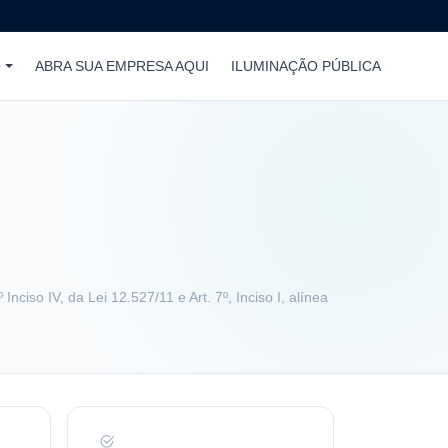
O
ABRA SUA EMPRESA AQUI
ILUMINAÇÃO PÚBLICA
Inciso IV, da Lei 12.527/11 e Art. 7º, Inciso I, alínea