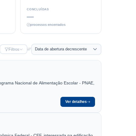
CONCLUÍDAS
—
processos encerrados
Filtros
rograma Nacional de Alimentação Escolar - PNAE,
Ver detalhes
ômica Federal - CEF, interessada na edificação