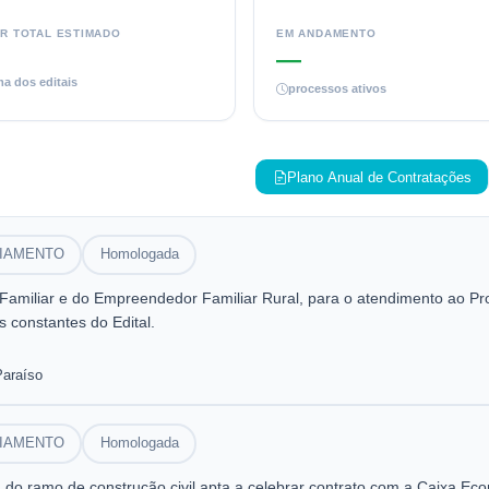
R TOTAL ESTIMADO
EM ANDAMENTO
—
a dos editais
processos ativos
Plano Anual de Contratações
CIAMENTO
Homologada
a Familiar e do Empreendedor Familiar Rural, para o atendimento ao P
 constantes do Edital.
Paraíso
CIAMENTO
Homologada
o ramo de construção civil apta a celebrar contrato com a Caixa Econ