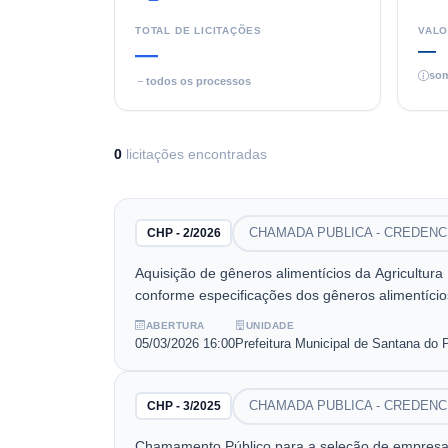
TOTAL DE LICITAÇÕES
VALO
—
—
som
todos os processos
0
licitaç
ões
encontrada
s
CHAMADA PUBLICA - CREDEN
CHP - 2/2026
Aquisição de gêneros alimentícios da Agricultur
conforme especificações dos gêneros alimentícios
ABERTURA
UNIDADE
05/03/2026
16:00
Prefeitura Municipal de Santana do 
CHAMADA PUBLICA - CREDEN
CHP - 3/2025
Chamamento Público para a seleção de empresa d