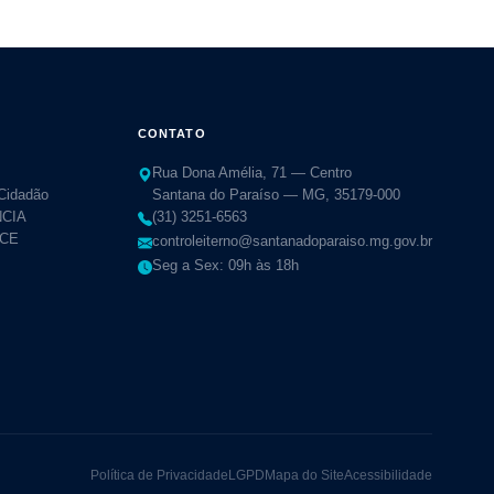
CONTATO
Rua Dona Amélia, 71 — Centro
 Cidadão
Santana do Paraíso — MG, 35179-000
CIA
(31) 3251-6563
TCE
controleiterno@santanadoparaiso.mg.gov.br
Seg a Sex: 09h às 18h
Política de Privacidade
LGPD
Mapa do Site
Acessibilidade