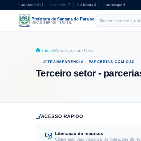
Pular para o conteúdo principal
Ir ao conteúdo
1
Ir ao menu
2
Ir à busca
3
Ir ao rodapé
4
Prefeitura de Santana do Paraíso
MINAS GERAIS · BRASIL
Início
Parcerias com OSC
TRANSPARENCIA · PARCERIAS COM OSC
Terceiro setor - parcer
ACESSO RAPIDO
Liberacao de recursos
Clique aqui para visualizar as liberacoes de re