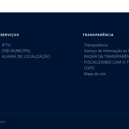
SERVIÇOS
TRANSPARÊNCIA
IPTU
Transparência
CND MUNICIPAL
Serviço de Informação ao
ALVARÁ DE LOCALIZAÇÃO
RADAR DA TRANSPARÊN
FISCALIZANDO COM O 
LGPD
Mapa do site
ados