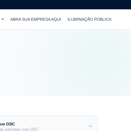
O
ABRA SUA EMPRESA AQUI
ILUMINAÇÃO PÚBLICA
com OSC
r as parcerias com OSC