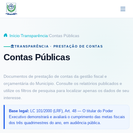
Pular para o conteúdo principal
Início
Transparência
Contas Públicas
TRANSPARÊNCIA · PRESTAÇÃO DE CONTAS
Contas Públicas
Documentos de prestação de contas da gestão fiscal e
orçamentária do Município. Consulte os relatórios publicados e
utilize os filtros de pesquisa para localizar apenas os dados de seu
interesse.
Base legal:
LC 101/2000 (LRF), Art. 48 — O titular do Poder
Executivo demonstrará e avaliará o cumprimento das metas fiscais
dos três quadrimestres do ano, em audiência pública.