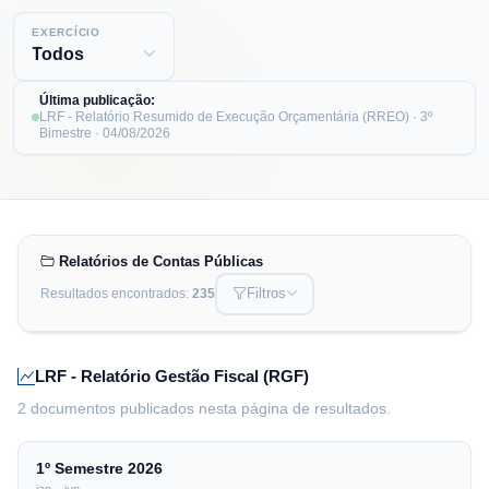
EXERCÍCIO
Última publicação:
LRF - Relatório Resumido de Execução Orçamentária (RREO)
· 3º
Bimestre
·
04/08/2026
Relatórios de Contas Públicas
Filtros
Resultados encontrados:
235
PALAVRA CHAVE
LRF - Relatório Gestão Fiscal (RGF)
RELATÓRIO
PERÍODO
2 documentos publicados nesta página de resultados.
RESULTADOS POR PÁGINA
1º Semestre
2026
jan – jun