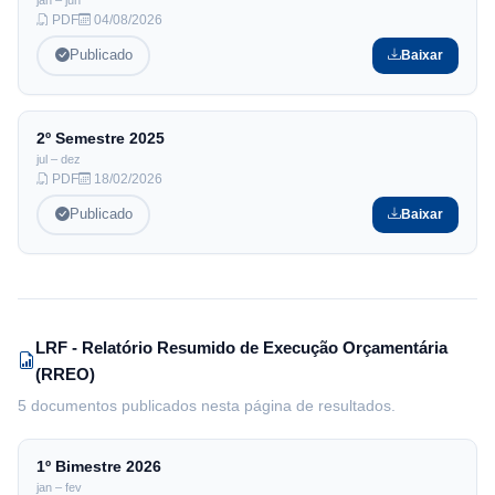
PDF
04/08/2026
Publicado
Baixar
Filtrar
Limpar
2º Semestre
2025
jul – dez
PDF
18/02/2026
Publicado
Baixar
LRF - Relatório Resumido de Execução Orçamentária
(RREO)
5 documentos publicados nesta página de resultados.
1º Bimestre
2026
jan – fev