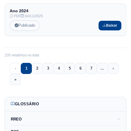
Ano
2024
PDF
04/11/2025
Publicado
Baixar
235
relatório
s
no total
‹
1
2
3
4
5
6
7
…
›
Previous
(current)
More
Next
»
Last
GLOSSÁRIO
RREO