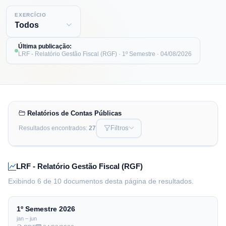
EXERCÍCIO
Última publicação:
LRF - Relatório Gestão Fiscal (RGF)
· 1º Semestre
·
04/08/2026
Relatórios de Contas Públicas
Filtros
Resultados encontrados:
27
PALAVRA CHAVE
LRF - Relatório Gestão Fiscal (RGF)
RELATÓRIO
PERÍODO
Exibindo 6 de 10 documentos desta página de resultados.
RESULTADOS POR PÁGINA
1º Semestre
2026
jan – jun