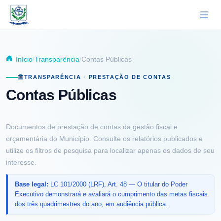
Pular para o conteúdo principal
Início
Transparência
Contas Públicas
TRANSPARÊNCIA · PRESTAÇÃO DE CONTAS
Contas Públicas
Documentos de prestação de contas da gestão fiscal e
orçamentária do Município. Consulte os relatórios publicados e
utilize os filtros de pesquisa para localizar apenas os dados de seu
interesse.
Base legal:
LC 101/2000 (LRF), Art. 48 — O titular do Poder
Executivo demonstrará e avaliará o cumprimento das metas fiscais
dos três quadrimestres do ano, em audiência pública.