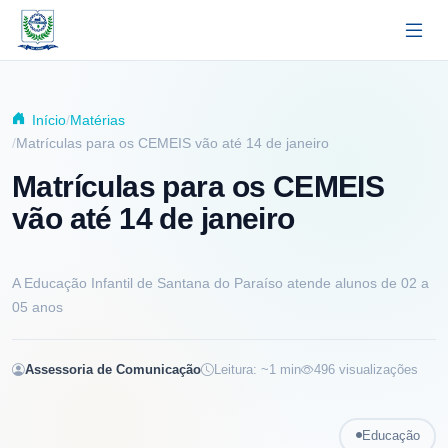
Pular para o conteúdo principal
Início
Matérias
Matrículas para os CEMEIS vão até 14 de janeiro
Matrículas para os CEMEIS
vão até 14 de janeiro
A Educação Infantil de Santana do Paraíso atende alunos de 02 a
05 anos
Assessoria de Comunicação
Leitura: ~
1
min
496
visualizações
Educação