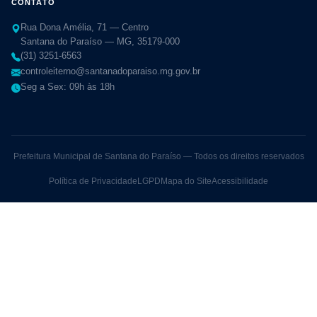
CONTATO
Rua Dona Amélia, 71 — Centro
Santana do Paraíso — MG, 35179-000
(31) 3251-6563
controleiterno@santanadoparaiso.mg.gov.br
Seg a Sex: 09h às 18h
Prefeitura Municipal de Santana do Paraíso — Todos os direitos reservados
Política de Privacidade
LGPD
Mapa do Site
Acessibilidade