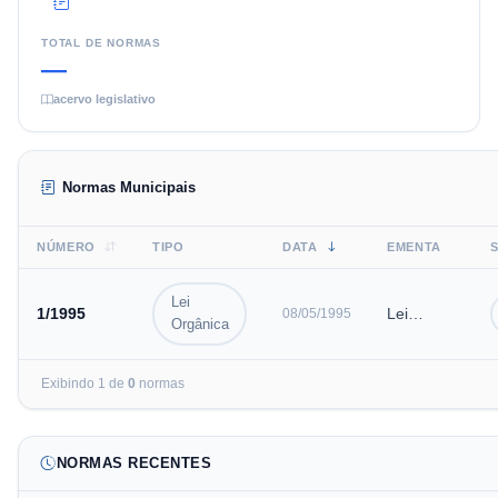
TOTAL DE NORMAS
—
acervo legislativo
Normas Municipais
NÚMERO
TIPO
DATA
EMENTA
Lei
1
/
1995
Lei
08/05/1995
Orgânica
Orgânica
do
Exibindo
1
de
0
normas
Município
de
Santana
NORMAS RECENTES
do
Paraíso