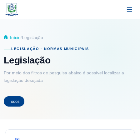
Pular para o conteúdo principal
Início
Legislação
LEGISLAÇÃO · NORMAS MUNICIPAIS
Legislação
Por meio dos filtros de pesquisa abaixo é possível localizar a
legislação desejada
Todos