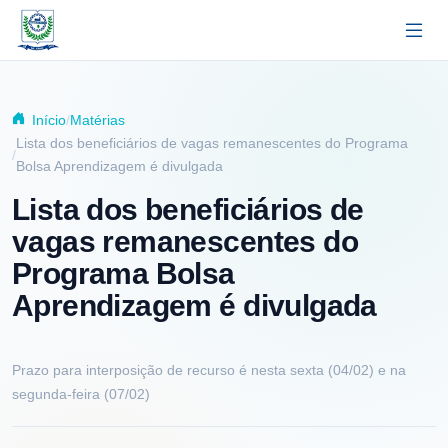
Pular para o conteúdo principal
Início
Matérias
Lista dos beneficiários de vagas remanescentes do Programa
Bolsa Aprendizagem é divulgada
Lista dos beneficiários de
vagas remanescentes do
Programa Bolsa
Aprendizagem é divulgada
Prazo para interposição de recurso é nesta sexta (04/02) e na
segunda-feira (07/02)