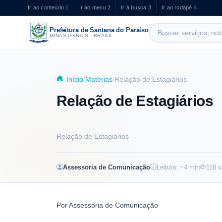
Pular para o conteúdo principal
Ir ao conteúdo
1
Ir ao menu
2
Ir à busca
3
Ir ao rodapé
4
Prefeitura de Santana do Paraíso
MINAS GERAIS · BRASIL
Início
Matérias
Relação de Estagiários
Relação de Estagiários
Relação de Estagiários
Assessoria de Comunicação
Leitura: ~
4
min
118
v
Por
Assessoria de Comunicação