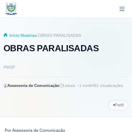
Pular para o conteúdo principal
Início
Matérias
OBRAS PARALISADAS
OBRAS PARALISADAS
PMSP
Assessoria de Comunicação
Leitura: ~
1
min
561
visualizações
Perfil
Por
Assessoria de Comunicação