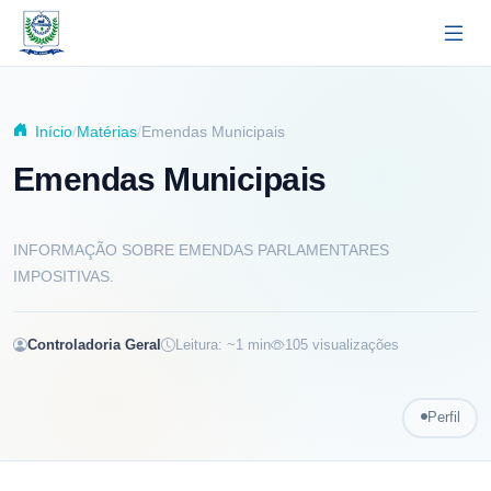
Pular para o conteúdo principal
Início
Matérias
Emendas Municipais
Emendas Municipais
INFORMAÇÃO SOBRE EMENDAS PARLAMENTARES
IMPOSITIVAS.
Controladoria Geral
Leitura: ~
1
min
105
visualizações
Perfil