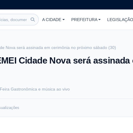
A CIDADE
PREFEITURA
LEGISLAÇÃ
e Nova será assinada em cerimônia no próximo sábado (30)
MEI Cidade Nova será assinada
eira Gastronômica e música ao vivo
sualizações