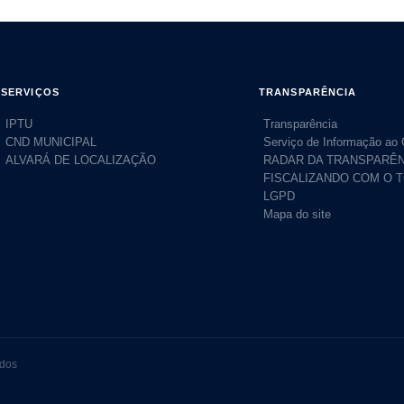
SERVIÇOS
TRANSPARÊNCIA
IPTU
Transparência
CND MUNICIPAL
Serviço de Informação ao
ALVARÁ DE LOCALIZAÇÃO
RADAR DA TRANSPARÊN
FISCALIZANDO COM O 
LGPD
Mapa do site
ados