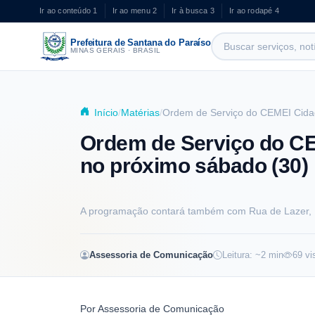
Pular para o conteúdo principal
Ir ao conteúdo
1
Ir ao menu
2
Ir à busca
3
Ir ao rodapé
4
Prefeitura de Santana do Paraíso
MINAS GERAIS · BRASIL
Início
Matérias
Ordem de Serviço do CEMEI Cidad
Ordem de Serviço do CE
no próximo sábado (30)
A programação contará também com Rua de Lazer, F
Assessoria de Comunicação
Leitura: ~
2
min
69
vi
Por
Assessoria de Comunicação