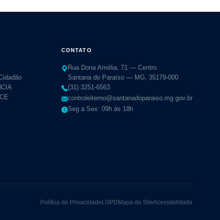
CONTATO
Rua Dona Amélia, 71 — Centro
 Cidadão
Santana do Paraíso — MG, 35179-000
CIA
(31) 3251-6563
TCE
controleiterno@santanadoparaiso.mg.gov.br
Seg a Sex: 09h às 18h
Política de Privacidade
LGPD
Mapa do Site
Acessibilidade