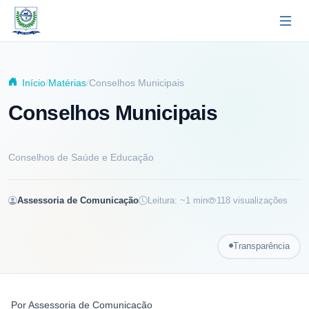
Pular para o conteúdo principal
Início
Matérias
Conselhos Municipais
Conselhos Municipais
Conselhos de Saúde e Educação
Assessoria de Comunicação
Leitura: ~
1
min
118
visualizações
Transparência
Por
Assessoria de Comunicação