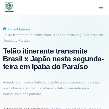
Pular para o conteúdo principal
Início
Matérias
Telão itinerante transmite Brasil x Japão nesta segunda-feira em
Ipaba do Paraíso
Telão itinerante transmite
Brasil x Japão nesta segunda-
feira em Ipaba do Paraíso
À medida em que a Seleção Brasileira avançar na competição,
novos bairros também receberão o telão itinerante para
transmissão das partidas