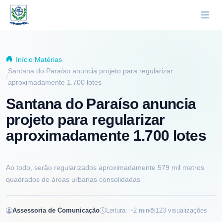
Pular para o conteúdo principal
Início
Matérias
Santana do Paraíso anuncia projeto para regularizar
aproximadamente 1.700 lotes
Santana do Paraíso anuncia
projeto para regularizar
aproximadamente 1.700 lotes
Ao todo, serão regularizados aproximadamente 579 mil metros
quadrados de áreas urbanas consolidadas
Assessoria de Comunicação
Leitura: ~
2
min
123
visualizações