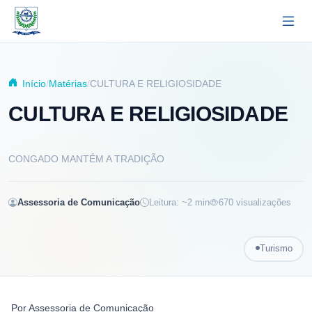
Pular para o conteúdo principal
Início
Matérias
CULTURA E RELIGIOSIDADE
CULTURA E RELIGIOSIDADE
CONGADO MANTÉM A TRADIÇÃO
Assessoria de Comunicação
Leitura: ~
2
min
670
visualizações
Turismo
Por
Assessoria de Comunicação