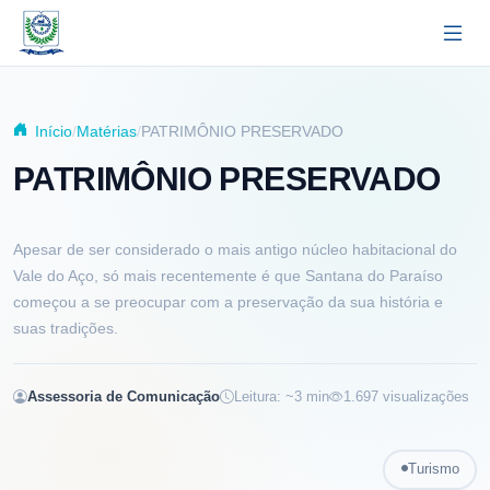
Pular para o conteúdo principal
Início
Matérias
PATRIMÔNIO PRESERVADO
PATRIMÔNIO PRESERVADO
Apesar de ser considerado o mais antigo núcleo habitacional do
Vale do Aço, só mais recentemente é que Santana do Paraíso
começou a se preocupar com a preservação da sua história e
suas tradições.
Assessoria de Comunicação
Leitura: ~
3
min
1.697
visualizações
Turismo