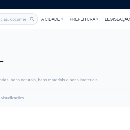
A CIDADE
PREFEITURA
LEGISLAÇÃ
L
rias: bens naturais, bens materiais e bens imateriais.
visualizações