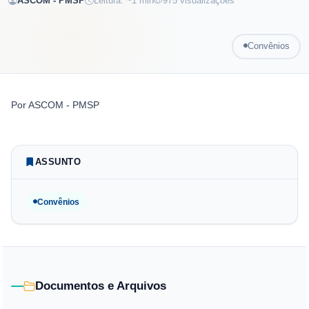
ASCOM - PMSP
Leitura: ~
1
min
975
visualizações
Convênios
Por
ASCOM - PMSP
ASSUNTO
Convênios
Documentos e Arquivos