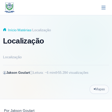
Pular para o conteúdo principal
Início
Matérias
Localização
Localização
Localização
Jakson Goulart
Leitura: ~
6
min
55.284
visualizações
Mapas
Por
Jakson Goulart