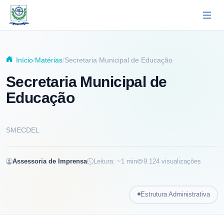
Pular para o conteúdo principal
Início
Matérias
Secretaria Municipal de Educação
Secretaria Municipal de
Educação
SMECDEL
Assessoria de Imprensa
Leitura: ~
1
min
9.124
visualizações
Estrutura Administrativa