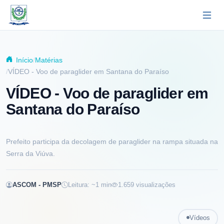
Pular para o conteúdo principal
Início
Matérias
VÍDEO - Voo de paraglider em Santana do Paraíso
VÍDEO - Voo de paraglider em
Santana do Paraíso
Prefeito participa da decolagem de paraglider na rampa situada na
Serra da Viúva.
ASCOM - PMSP
Leitura: ~
1
min
1.659
visualizações
Vídeos