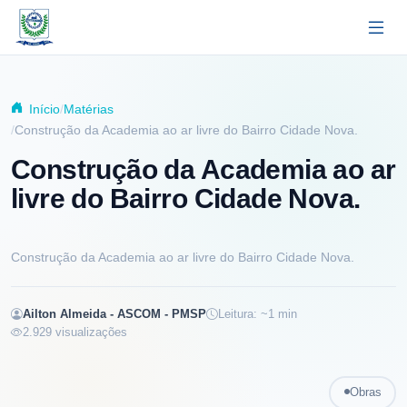
Pular para o conteúdo principal
Início
Matérias
Construção da Academia ao ar livre do Bairro Cidade Nova.
Construção da Academia ao ar
livre do Bairro Cidade Nova.
Construção da Academia ao ar livre do Bairro Cidade Nova.
Ailton Almeida - ASCOM - PMSP
Leitura: ~
1
min
2.929
visualizações
Obras