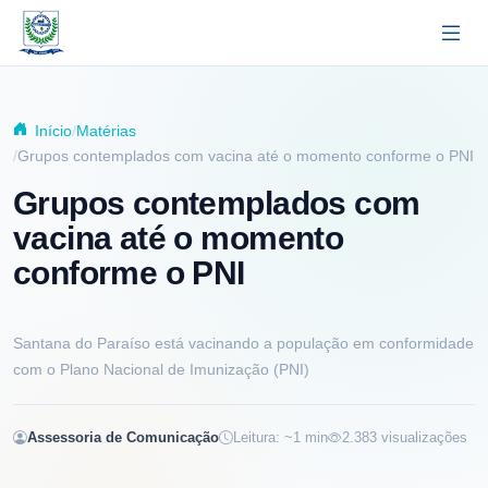
Pular para o conteúdo principal
Início
Matérias
Grupos contemplados com vacina até o momento conforme o PNI
Grupos contemplados com
vacina até o momento
conforme o PNI
Santana do Paraíso está vacinando a população em conformidade
com o Plano Nacional de Imunização (PNI)
Assessoria de Comunicação
Leitura: ~
1
min
2.383
visualizações