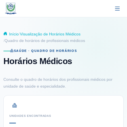
Pular para o conteúdo principal
Início
Visualização de Horários Médicos
Quadro de horários de profissionais médicos
SAÚDE · QUADRO DE HORÁRIOS
Horários Médicos
Consulte o quadro de horários dos profissionais médicos por
unidade de saúde e especialidade.
UNIDADES ENCONTRADAS
—