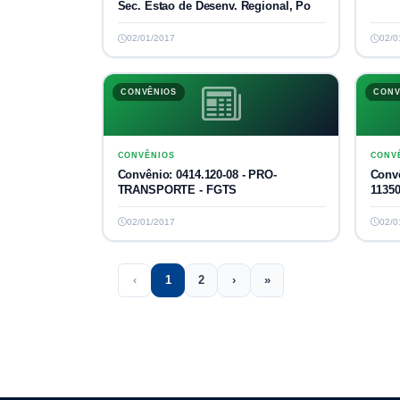
Sec. Estao de Desenv. Regional, Po
02/01/2017
02/0
CONVÊNIOS
CONV
CONVÊNIOS
CONV
Convênio: 0414.120-08 - PRO-
Convê
TRANSPORTE - FGTS
11350
02/01/2017
02/0
‹
1
2
›
»
Previous
(current)
Next
Last