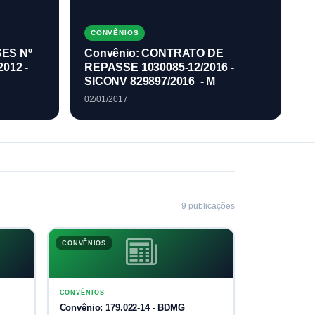
CONVÊNIOS
ES Nº
Convênio: CONTRATO DE
2012 -
REPASSE 1030085-12/2016 -
SICONV 829897/2016 - M
02/01/2017
9
publicaç
ões
CONVÊNIOS
CONVÊNIOS
Convênio: 179.022-14 - BDMG