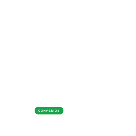
06/05/2026
CONVÊNIOS
Convênios sem repasse
.