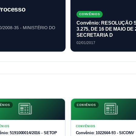
Processo
CONVÊNIOS
Convênio: RESOLUÇÃO S
80/2008-35 - MINISTÉRIO DO
3.275, DE 16 DE MAIO DE 
SECRETARIA D
02/01/2017
ÊNIOS
CONVÊNIOS
ÊNIOS
CONVÊNIOS
ênio: 5191000014/2016 - SETOP
Convênio: 1022664-93 - SICONV